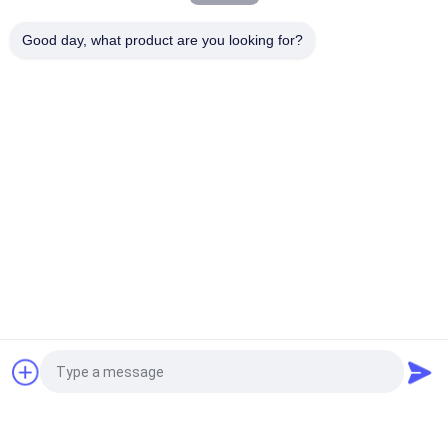
dell'esame del PVC libero
Good day, what product are you looking for?
Lancetta di sangue di sicurezza
Lancetta di sangue di sicurezza monouso sterile 23G
2,2 mm Non è necessaria la penna Lancet
Lancetta di sangue di torsione
Dispositivo di Sugar Lancing Device For Softclix del
sangue di Roche
Penna della lancetta di sangue
Dispositivo Lancing della lancetta di sicurezza auto
del dispositivo della glicemia di profondità 10
Richiedi un preventivo
Insulina Pen Needle
Safety Pen Needle 30G 4mm con tecnologia a parete
sottile per iniezione di insulina