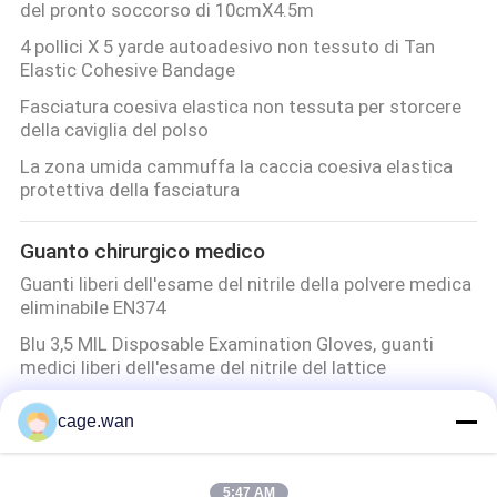
del pronto soccorso di 10cmX4.5m
4 pollici X 5 yarde autoadesivo non tessuto di Tan
Elastic Cohesive Bandage
Fasciatura coesiva elastica non tessuta per storcere
della caviglia del polso
La zona umida cammuffa la caccia coesiva elastica
protettiva della fasciatura
Guanto chirurgico medico
Guanti liberi dell'esame del nitrile della polvere medica
eliminabile EN374
Blu 3,5 MIL Disposable Examination Gloves, guanti
medici liberi dell'esame del nitrile del lattice
i guanti eliminabili medici dell'esame di 0.08mm,
cage.wan
spolverizzano i guanti chirurgici del lattice sterile
libero
Spolverizzi il chiaro lattice eliminabile libero dei guanti
5:47 AM