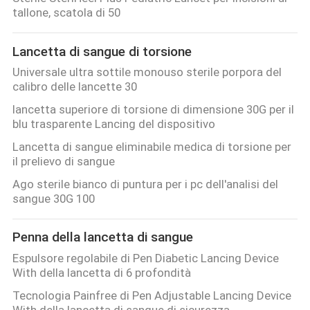
DELLA
tallone, scatola di 50
FABBRICA
Lancetta di sangue di torsione
Universale ultra sottile monouso sterile porpora del
CONTROLLO
calibro delle lancette 30
DI
lancetta superiore di torsione di dimensione 30G per il
QUALITÀ
blu trasparente Lancing del dispositivo
Lancetta di sangue eliminabile medica di torsione per
il prelievo di sangue
CONTATTICI
Ago sterile bianco di puntura per i pc dell'analisi del
sangue 30G 100
NOTIZIE
Penna della lancetta di sangue
CASI
Espulsore regolabile di Pen Diabetic Lancing Device
With della lancetta di 6 profondità
Tecnologia Painfree di Pen Adjustable Lancing Device
MAPPA
With della lancetta di sangue di sicurezza