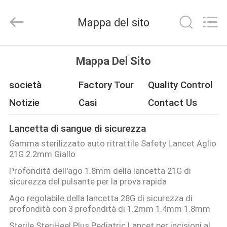
2025
Suzhou
Summit
Mappa del sito
Medical
Co.,
Ltd.
All
Rights
CASA
Reserved.
Mappa Del Sito
PRODOTTI
società
Factory Tour
Quality Control
Notizie
Casi
Contact Us
MOSTRA
Lancetta di sangue di sicurezza
VR
Gamma sterilizzato auto ritrattile Safety Lancet Aglio
21G 2.2mm Giallo
CIRCA
Profondità dell'ago 1.8mm della lancetta 21G di
sicurezza del pulsante per la prova rapida
NOI
Ago regolabile della lancetta 28G di sicurezza di
profondità con 3 profondità di 1.2mm 1.4mm 1.8mm
GIRO
Sterile SteriHeel Plus Pediatric Lancet per incisioni al