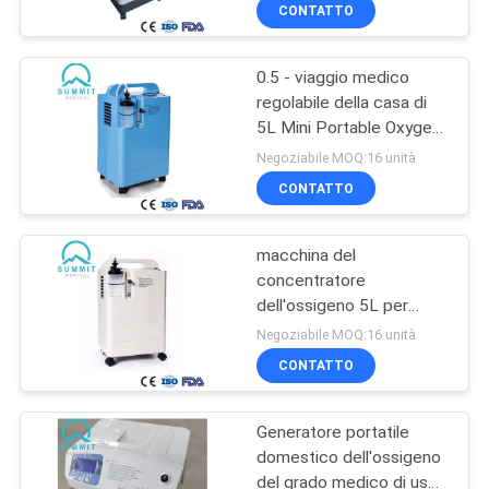
93±3%
DELLA
CONTATTO
FABBRICA
0.5 - viaggio medico
35
regolabile della casa di
CONTROLLO
5L Mini Portable Oxygen
Penna della lancetta
DI
Concentrator For
Negoziabile MOQ:16 unità
di sangue
QUALITÀ
CONTATTO
macchina del
CONTATTICI
concentratore
dell'ossigeno 5L per
34
NOTIZIE
scopo medico con 0,5 -
Negoziabile MOQ:16 unità
5L/Min Flow Rate
CONTATTO
Insulina Pen Needle
CASI
Generatore portatile
domestico dell'ossigeno
MAPPA
del grado medico di uso