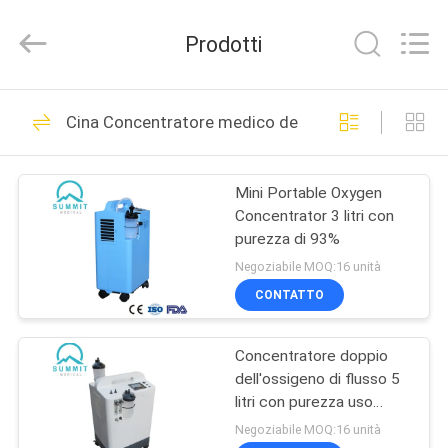
2025
Suzhou
Summit
Prodotti
Medical
Co.,
Ltd.
All
Rights
CASA
111
Reserved.
Cina Concentratore medico dell'ossigeno
Lancetta di sangue
PRODOTTI
di sicurezza
Mini Portable Oxygen
Concentrator 3 litri con
MOSTRA
purezza di 93%
VR
Negoziabile MOQ:16 unità
CONTATTO
38
CIRCA
Lancetta di sangue
Concentratore doppio
NOI
dell'ossigeno di flusso 5
di torsione
litri con purezza uso
GIRO
medico/domestico di
Negoziabile MOQ:16 unità