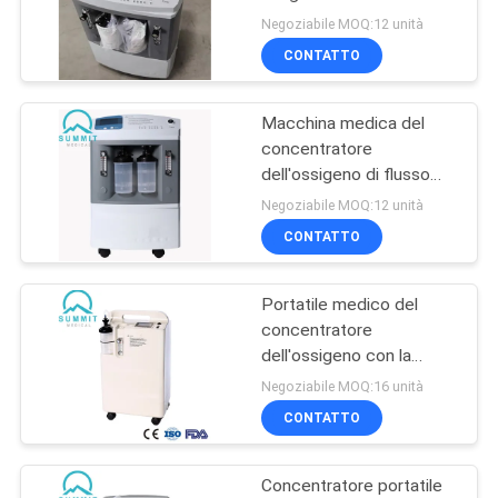
DEL
con flusso doppio
Negoziabile MOQ:12 unità
SITO
CONTATTO
8
Metropolitana della
Macchina medica del
PRIVACY
concentratore
raccolta del
POLICY
dell'ossigeno di flusso
doppio del grado
campione di sangue
Negoziabile MOQ:12 unità
dell'ospedale 10 litri
CONTATTO
Portatile medico del
4
concentratore
Lama chirurgica del
dell'ossigeno con la
portata 5LPM
Negoziabile MOQ:16 unità
bisturi
CONTATTO
Concentratore portatile