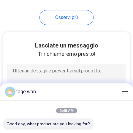
6
Osservi più
Macchina medica
del nebulizzatore
Lasciate un messaggio
Ti richiameremo presto!
12
Concentratore
cage.wan
medico
dell'ossigeno
9:49 AM
Good day, what product are you looking for?