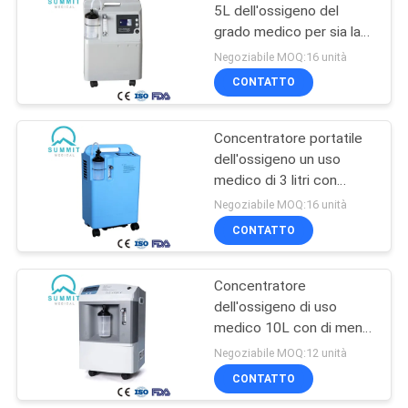
5L dell'ossigeno del
grado medico per sia la
20
casa che l'uso
Negoziabile MOQ:16 unità
dell'ospedale
misuratore di
CONTATTO
ossigeno del
Concentratore portatile
sangue
dell'ossigeno un uso
medico di 3 litri con
purezza di 93%
Negoziabile MOQ:16 unità
CONTATTO
11
Monitor per la
Concentratore
dell'ossigeno di uso
pressione del
medico 10L con di meno
sangue
che livello sonoro 40db
Negoziabile MOQ:12 unità
CONTATTO