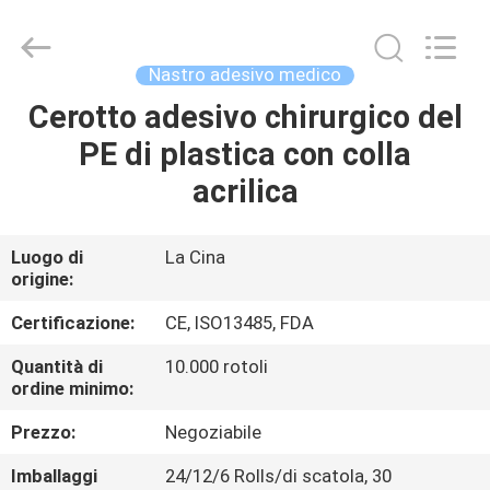
2025
Suzhou
Summit
Medical
Co.,
Nastro adesivo medico
Ltd.
All
Rights
Cerotto adesivo chirurgico del
CASA
Reserved.
PE di plastica con colla
PRODOTTI
acrilica
MOSTRA
Luogo di
La Cina
origine:
VR
Certificazione:
CE, ISO13485, FDA
CIRCA
Quantità di
10.000 rotoli
ordine minimo:
NOI
Prezzo:
Negoziabile
GIRO
Imballaggi
24/12/6 Rolls/di scatola, 30