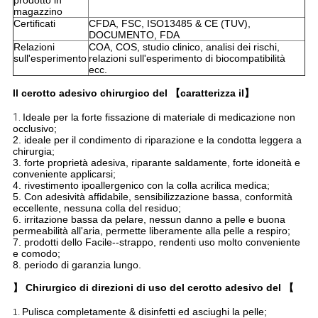
prodotto in
magazzino
Certificati
CFDA, FSC, ISO13485 & CE (TUV),
DOCUMENTO, FDA
Relazioni
COA, COS, studio clinico, analisi dei rischi,
sull'esperimento
relazioni sull'esperimento di biocompatibilità
ecc.
Il cerotto adesivo chirurgico del 【caratterizza il】
1.
Ideale per la forte fissazione di materiale di medicazione non
occlusivo;
2. ideale per il condimento di riparazione e la condotta leggera a
chirurgia;
3. forte proprietà adesiva, riparante saldamente, forte idoneità e
conveniente applicarsi;
4. rivestimento ipoallergenico con la colla acrilica medica;
5. Con adesività affidabile, sensibilizzazione bassa, conformità
eccellente, nessuna colla del residuo;
6. irritazione bassa da pelare, nessun danno a pelle e buona
permeabilità all'aria, permette liberamente alla pelle a respiro;
7. prodotti dello Facile--strappo, rendenti uso molto conveniente
e comodo;
8. periodo di garanzia lungo.
】 Chirurgico di direzioni di uso del cerotto adesivo del 【
Pulisca completamente & disinfetti ed asciughi la pelle;
1.