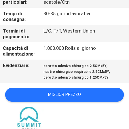
particolari:
scatole/Ctn
DELLA
FABBRICA
Tempi di
30-35 giorni lavorativi
consegna:
CONTROLLO
Termini di
L/C, T/T, Western Union
pagamento:
DI
Capacità di
1.000.000 Rolls al giorno
QUALITÀ
alimentazione:
Evidenziare:
,
cerotto adesivo chirurgico 2.5CMx5Y
CONTATTICI
,
nastro chirurgico respirabile 2.5CMx5Y
cerotto adesivo chirurgico 1.25CMx5Y
NOTIZIE
MIGLIOR PREZZO
CASI
MAPPA