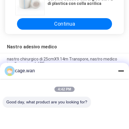
di plastica con colla acrilica
Continua
Nastro adesivo medico
nastro chirurgico di 25cmX9.14m Transpore, nastro medico
ipoallergenico del PE
cage.wan
Cerotto adesivo chirurgico del rotolo bianco, nastro di
2.5CMx5M Non Woven Paper
4:42 PM
Cerotto adesivo chirurgico della copertura bianca con la
bobina di plastica rossa
Good day, what product are you looking for?
Categorie popolari
Tutti