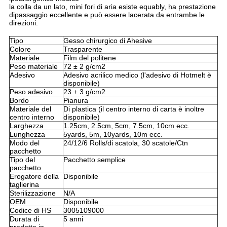
la colla
da un lato, mini fori di aria esiste equably, ha prestazione
dipassaggio eccellente e può essere lacerata da entrambe le
direzioni.
Tipo
Gesso chirurgico di Ahesive
Colore
Trasparente
Materiale
Film del politene
Peso materiale
72 ± 2 g/cm2
Adesivo
Adesivo acrilico medico (l'adesivo di Hotmelt è 
disponibile)
Peso adesivo
23 ± 3 g/cm2
Bordo
Pianura
Materiale del
Di plastica (il centro interno di carta è inoltre
centro interno
disponibile)
Larghezza
1.25cm, 2.5cm, 5cm, 7.5cm, 10cm ecc.
Lunghezza
5yards, 5m, 10yards, 10m ecc.
Modo del
24/12/6 Rolls/di scatola, 30 scatole/Ctn
pacchetto
Tipo del
Pacchetto semplice
pacchetto
Erogatore della
Disponibile
taglierina
Sterilizzazione
N/A
OEM
Disponibile
Codice di HS
3005109000
Durata di
5 anni